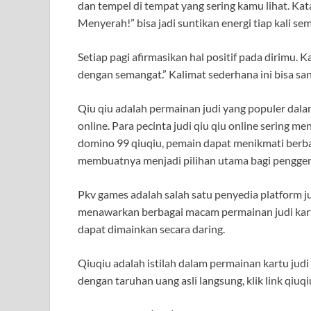
dan tempel di tempat yang sering kamu lihat. Ka
Menyerah!” bisa jadi suntikan energi tiap kali s
Setiap pagi afirmasikan hal positif pada dirimu. K
dengan semangat.” Kalimat sederhana ini bisa s
Qiu qiu adalah permainan judi yang populer dala
online. Para pecinta judi qiu qiu online sering m
domino 99 qiuqiu, pemain dapat menikmati berba
membuatnya menjadi pilihan utama bagi penggema
Pkv games adalah salah satu penyedia platform j
menawarkan berbagai macam permainan judi kart
dapat dimainkan secara daring.
Qiuqiu adalah istilah dalam permainan kartu judi
dengan taruhan uang asli langsung, klik link qiu