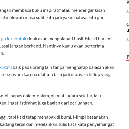
P
dengan membaca buku inspiratif atau mendengar kisah
J
sil melewati masa sulit, kita jadi yakin bahwa kita pun
C
u
.go.id/kontak
tidak akan menghianati hasil. Meski hari ini
J
, asal jangan berhenti. Nantinya kamu akan berterima
an.
x.html
baik pada orang lain tanpa mengharap balasan akan
 tersenyum karena ulahmu bisa jadi motivasi hidup yang
mbil napas dalam-dalam, nikmati udara sekitar, lalu
an. Ingat, istirahat juga bagian dari perjuangan.
ggi, tapi kaki tetap menapak di bumi. Mimpi besar akan
kadang terjal dan melelahkan.Tulis kata kata penyemangat