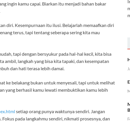
I
ang ingin kamu capai. Biarkan itu menjadi bahan bakar
m
.
m
n diri. Kesempurnaan itu ilusi. Belajarlah memaafkan diri
 menang terus, tapi tentang seberapa sering kita mau
udah, tapi dengan bersyukur pada hal-hal kecil, kita bisa
H
ta ambil, langkah yang bisa kita tapaki, dan kesempatan
buh dan hati terasa lebih damai.
J
E
hat ke belakang bukan untuk menyesali, tapi untuk melihat
itan yang berhasil kamu lewati membuktikan kamu lebih
M
M
B
dex.html
setiap orang punya waktunya sendiri. Jangan
Fokus pada langkahmu sendiri, nikmati prosesnya, dan
F