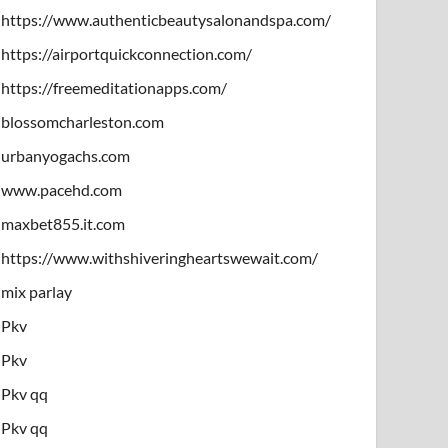
https://www.authenticbeautysalonandspa.com/
https://airportquickconnection.com/
https://freemeditationapps.com/
blossomcharleston.com
urbanyogachs.com
www.pacehd.com
maxbet855.it.com
https://www.withshiveringheartswewait.com/
mix parlay
Pkv
Pkv
Pkv qq
Pkv qq