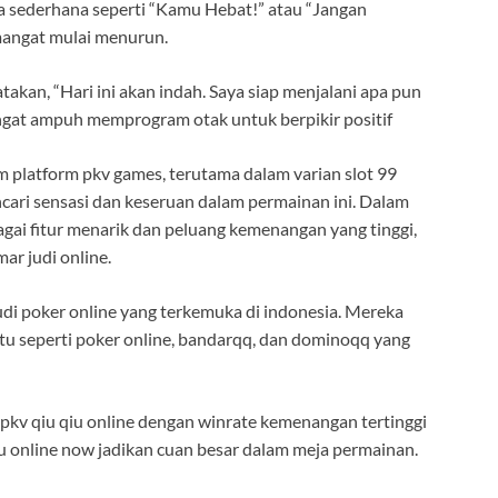
ta sederhana seperti “Kamu Hebat!” atau “Jangan
emangat mulai menurun.
atakan, “Hari ini akan indah. Saya siap menjalani apa pun
angat ampuh memprogram otak untuk berpikir positif
m platform pkv games, terutama dalam varian slot 99
encari sensasi dan keseruan dalam permainan ini. Dalam
gai fitur menarik dan peluang kemenangan yang tinggi,
r judi online.
udi poker online yang terkemuka di indonesia. Mereka
u seperti poker online, bandarqq, dan dominoqq yang
 pkv qiu qiu online dengan winrate kemenangan tertinggi
qiu online now jadikan cuan besar dalam meja permainan.