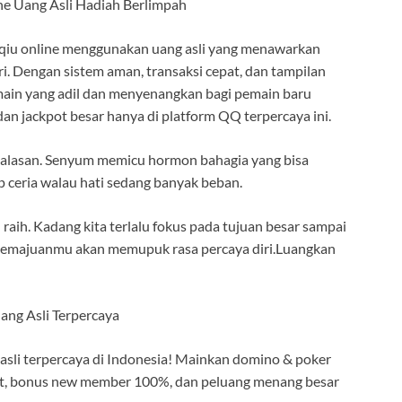
ne Uang Asli Hadiah Berlimpah
u qiu online menggunakan uang asli yang menawarkan
i. Dengan sistem aman, transaksi cepat, dan tampilan
in yang adil dan menyenangkan bagi pemain baru
an jackpot besar hanya di platform QQ terpercaya ini.
da alasan. Senyum memicu hormon bahagia yang bisa
ceria walau hati sedang banyak beban.
raih. Kadang kita terlalu fokus pada tujuan besar sampai
t kemajuanmu akan memupuk rasa percaya diri.Luangkan
ang Asli Terpercaya
asli terpercaya di Indonesia! Mainkan domino & poker
epat, bonus new member 100%, dan peluang menang besar