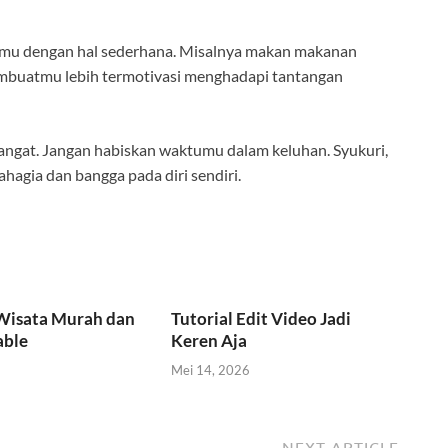
rimu dengan hal sederhana. Misalnya makan makanan
membuatmu lebih termotivasi menghadapi tantangan
mangat. Jangan habiskan waktumu dalam keluhan. Syukuri,
hagia dan bangga pada diri sendiri.
 Wisata Murah dan
Tutorial Edit Video Jadi
able
Keren Aja
Mei 14, 2026
NEXT ARTICLE