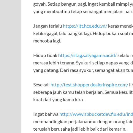
goyah. Setiap bangun pagi, ingat kembali mimpi y
yang membuatmu tetap semangat menjalani hari
Jangan terlalu
https://itt.hce.edu.vn/
keras meneka
ketika gagal, lalu bangkit lagi. Hidup bukan soal
mencoba lagi.
Hidup tidak
https://stag.satyagama.ac.id/
selalu m
merasa lebih tenang. Syukuri setiap napas yang ki
yang datang. Dari rasa syukur, semangat akan tum
Sesekali
http://test.shopper.dealerinspire.com/
li
seberapa jauh kamu telah berjalan. Semua kesul
kuat dari yang kamu kira.
Ingat bahwa
http://www.sbbucketdev.fiu.edu/in
membandingkan perjalananmu dengan orang lain. 
teruslah berusaha jadi lebih baik dari kemarin.