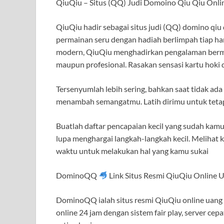
QiuQiu – Situs (QQ) Judi Domoino Qiu Qiu Onli
QiuQiu hadir sebagai situs judi (QQ) domino qi
permainan seru dengan hadiah berlimpah tiap har
modern, QiuQiu menghadirkan pengalaman berma
maupun profesional. Rasakan sensasi kartu hoki d
Tersenyumlah lebih sering, bahkan saat tidak a
menambah semangatmu. Latih dirimu untuk tetap 
Buatlah daftar pencapaian kecil yang sudah kamu 
lupa menghargai langkah-langkah kecil. Meliha
waktu untuk melakukan hal yang kamu sukai
DominoQQ
Link Situs Resmi QiuQiu Online U
DominoQQ ialah situs resmi QiuQiu online uang 
online 24 jam dengan sistem fair play, server c