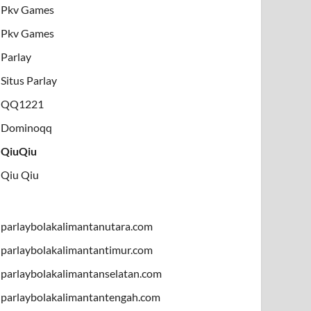
Pkv Games
Pkv Games
Parlay
Situs Parlay
QQ1221
Dominoqq
QiuQiu
Qiu Qiu
parlaybolakalimantanutara.com
parlaybolakalimantantimur.com
parlaybolakalimantanselatan.com
parlaybolakalimantantengah.com