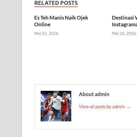
RELATED POSTS
Es Teh Manis Naik Ojek
Destinasi
Online
Instagram
Mei 23, 2026
Mei 18, 2026
About admin
View all posts by admin →