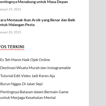
entingnya Menabung untuk Masa Depan
anuari 19, 2025
ara Memasak Ikan Arsik yang Benar dan Baik
ntuk Hidangan Pesta
anuari 20, 2025
POS TERKINI
Es Teh Manis Naik Ojek Online
Destinasi Wisata Murah dan Instagramable
Tutorial Edit Video Jadi Keren Aja
Burun Nggas Di Jalan Sepi
Pentingnya Batasan dalam Bermain Game
untuk Menjaga Kesehatan Mental