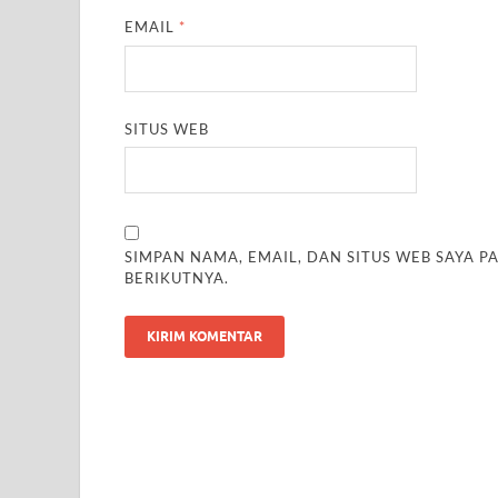
EMAIL
*
SITUS WEB
SIMPAN NAMA, EMAIL, DAN SITUS WEB SAYA 
BERIKUTNYA.