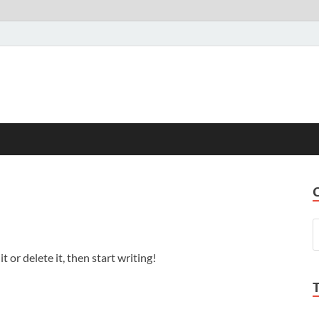
 or delete it, then start writing!