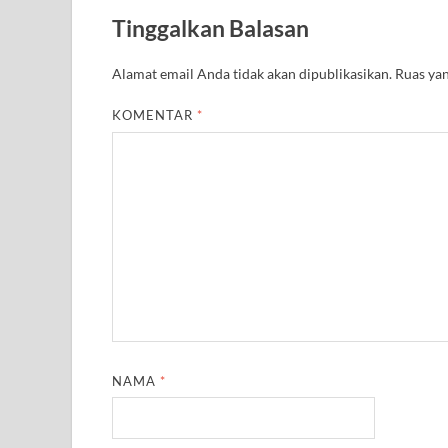
Tinggalkan Balasan
Alamat email Anda tidak akan dipublikasikan.
Ruas yan
KOMENTAR
*
NAMA
*