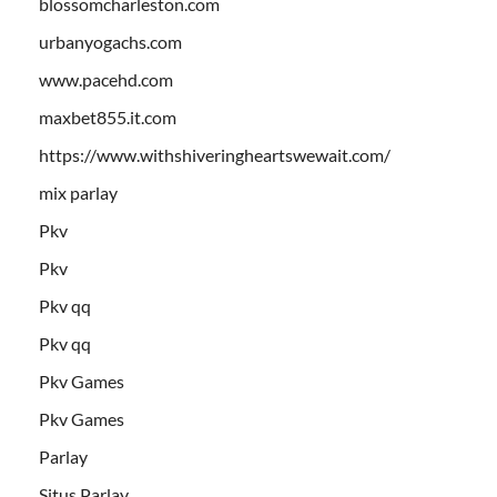
blossomcharleston.com
urbanyogachs.com
www.pacehd.com
maxbet855.it.com
https://www.withshiveringheartswewait.com/
mix parlay
Pkv
Pkv
Pkv qq
Pkv qq
Pkv Games
Pkv Games
Parlay
Situs Parlay