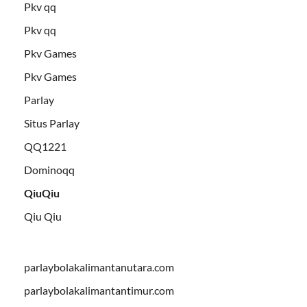
Pkv qq
Pkv qq
Pkv Games
Pkv Games
Parlay
Situs Parlay
QQ1221
Dominoqq
QiuQiu
Qiu Qiu
parlaybolakalimantanutara.com
parlaybolakalimantantimur.com