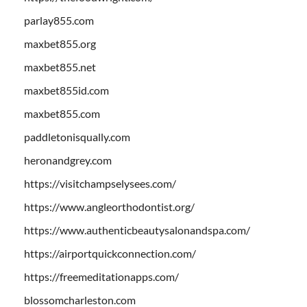
parlay855.com
maxbet855.org
maxbet855.net
maxbet855id.com
maxbet855.com
paddletonisqually.com
heronandgrey.com
https://visitchampselysees.com/
https://www.angleorthodontist.org/
https://www.authenticbeautysalonandspa.com/
https://airportquickconnection.com/
https://freemeditationapps.com/
blossomcharleston.com