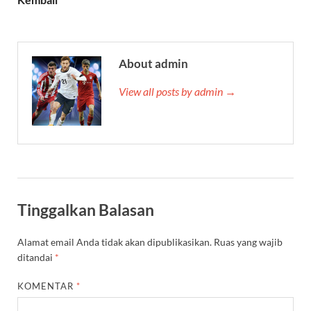
About admin
View all posts by admin →
Tinggalkan Balasan
Alamat email Anda tidak akan dipublikasikan.
Ruas yang wajib
ditandai
*
KOMENTAR
*