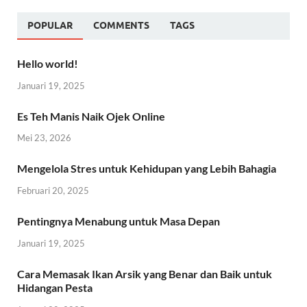
POPULAR
COMMENTS
TAGS
Hello world!
Januari 19, 2025
Es Teh Manis Naik Ojek Online
Mei 23, 2026
Mengelola Stres untuk Kehidupan yang Lebih Bahagia
Februari 20, 2025
Pentingnya Menabung untuk Masa Depan
Januari 19, 2025
Cara Memasak Ikan Arsik yang Benar dan Baik untuk
Hidangan Pesta