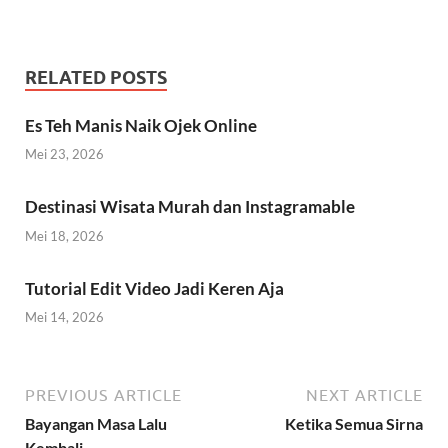
RELATED POSTS
Es Teh Manis Naik Ojek Online
Mei 23, 2026
Destinasi Wisata Murah dan Instagramable
Mei 18, 2026
Tutorial Edit Video Jadi Keren Aja
Mei 14, 2026
PREVIOUS ARTICLE
NEXT ARTICLE
Bayangan Masa Lalu
Ketika Semua Sirna
Kembali