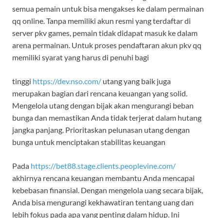
semua pemain untuk bisa mengakses ke dalam permainan
qq online. Tanpa memiliki akun resmi yang terdaftar di
server pkv games, pemain tidak didapat masuk ke dalam
arena permainan. Untuk proses pendaftaran akun pkv qq
memiliki syarat yang harus di penuhi bagi
tinggi
https://dev.nso.com/
utang yang baik juga
merupakan bagian dari rencana keuangan yang solid.
Mengelola utang dengan bijak akan mengurangi beban
bunga dan memastikan Anda tidak terjerat dalam hutang
jangka panjang. Prioritaskan pelunasan utang dengan
bunga untuk menciptakan stabilitas keuangan
Pada
https://bet88.stage.clients.peoplevine.com/
akhirnya rencana keuangan membantu Anda mencapai
kebebasan finansial. Dengan mengelola uang secara bijak,
Anda bisa mengurangi kekhawatiran tentang uang dan
lebih fokus pada apa yang penting dalam hidup. Ini