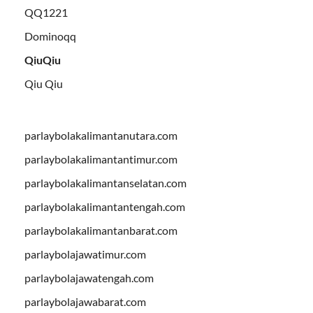
QQ1221
Dominoqq
QiuQiu
Qiu Qiu
parlaybolakalimantanutara.com
parlaybolakalimantantimur.com
parlaybolakalimantanselatan.com
parlaybolakalimantantengah.com
parlaybolakalimantanbarat.com
parlaybolajawatimur.com
parlaybolajawatengah.com
parlaybolajawabarat.com