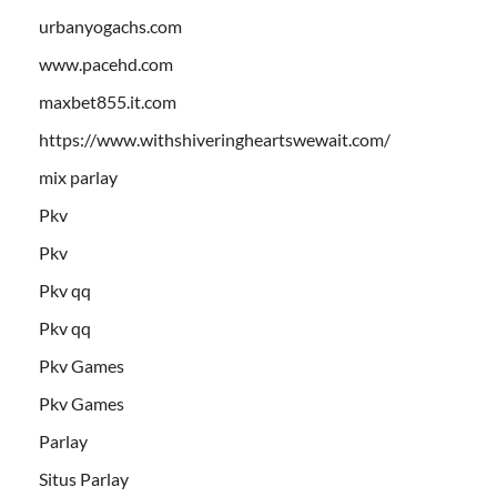
urbanyogachs.com
www.pacehd.com
maxbet855.it.com
https://www.withshiveringheartswewait.com/
mix parlay
Pkv
Pkv
Pkv qq
Pkv qq
Pkv Games
Pkv Games
Parlay
Situs Parlay