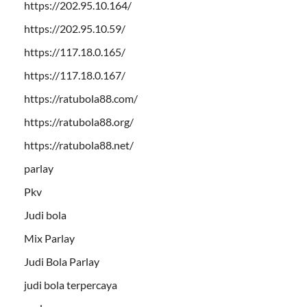
https://202.95.10.164/
https://202.95.10.59/
https://117.18.0.165/
https://117.18.0.167/
https://ratubola88.com/
https://ratubola88.org/
https://ratubola88.net/
parlay
Pkv
Judi bola
Mix Parlay
Judi Bola Parlay
judi bola terpercaya