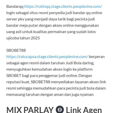
Bandarqq
https://rutinqq.stage.clients.peoplevine.com/
login sebagai situs resmi penyedia judi bandar qq online
server pkv yang menjadi daya tarik bagi pecinta judi
bandar meja putar dengan akses online menggunakan
uang asli untuk kualitas permainan yang sudah lolos
ujicoba tahun 2025
SBOBET88
https://ratucapsa.stage.clients.peoplevine.com/
berperan
sebagai agen resmi dalam taruhan Judi Bola daring,
menyuguhkan kemudahan akses login ke platform
SBOBET bagi para penggemar judi online. Dengan
reputasi kuat, SBOBET88 menyediakan layanan akses link
resmi sehingga memudahkan para pecinta judi bola dalam
memasang taruhan dengan aman dan juga nyaman
MIX PARLAY
Link Agen