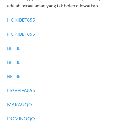
adalah pengalaman yang tak boleh dilewatkan.
HOKIBET855
HOKIBET855
BET88
BET88
BET88
LIGAFIFA855
MAKAUQQ
DOMINOQQ