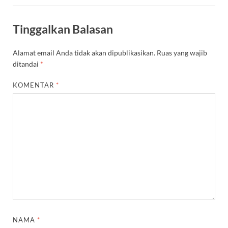
Tinggalkan Balasan
Alamat email Anda tidak akan dipublikasikan.
Ruas yang wajib
ditandai
*
KOMENTAR
*
NAMA
*