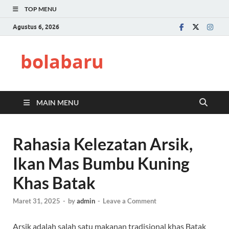
TOP MENU
Agustus 6, 2026
bolabaru
MAIN MENU
Rahasia Kelezatan Arsik,
Ikan Mas Bumbu Kuning
Khas Batak
Maret 31, 2025
-
by
admin
-
Leave a Comment
Arsik adalah salah satu makanan tradisional khas Batak