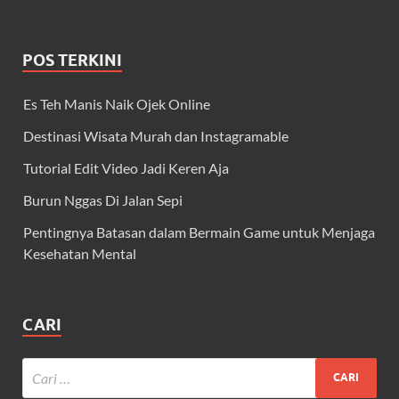
POS TERKINI
Es Teh Manis Naik Ojek Online
Destinasi Wisata Murah dan Instagramable
Tutorial Edit Video Jadi Keren Aja
Burun Nggas Di Jalan Sepi
Pentingnya Batasan dalam Bermain Game untuk Menjaga
Kesehatan Mental
CARI