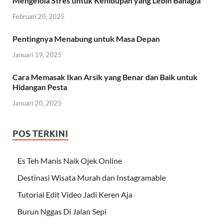
Mengelola Stres untuk Kehidupan yang Lebih Bahagia
Februari 20, 2025
Pentingnya Menabung untuk Masa Depan
Januari 19, 2025
Cara Memasak Ikan Arsik yang Benar dan Baik untuk
Hidangan Pesta
Januari 20, 2025
POS TERKINI
Es Teh Manis Naik Ojek Online
Destinasi Wisata Murah dan Instagramable
Tutorial Edit Video Jadi Keren Aja
Burun Nggas Di Jalan Sepi