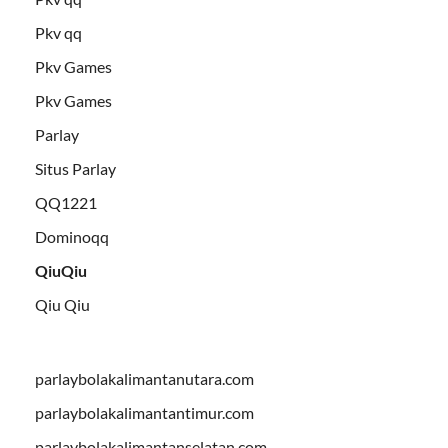
Pkv qq
Pkv Games
Pkv Games
Parlay
Situs Parlay
QQ1221
Dominoqq
QiuQiu
Qiu Qiu
parlaybolakalimantanutara.com
parlaybolakalimantantimur.com
parlaybolakalimantanselatan.com