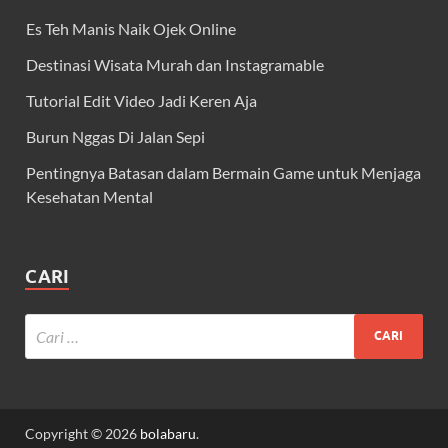
Es Teh Manis Naik Ojek Online
Destinasi Wisata Murah dan Instagramable
Tutorial Edit Video Jadi Keren Aja
Burun Nggas Di Jalan Sepi
Pentingnya Batasan dalam Bermain Game untuk Menjaga
Kesehatan Mental
CARI
Copyright © 2026
bolabaru
.