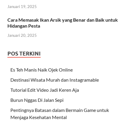
Januari 19, 2025
Cara Memasak Ikan Arsik yang Benar dan Baik untuk
Hidangan Pesta
Januari 20, 2025
POS TERKINI
Es Teh Manis Naik Ojek Online
Destinasi Wisata Murah dan Instagramable
Tutorial Edit Video Jadi Keren Aja
Burun Nggas Di Jalan Sepi
Pentingnya Batasan dalam Bermain Game untuk
Menjaga Kesehatan Mental