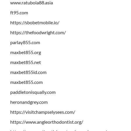
www.ratubola88.asia
ft95.com
https://sbobetmobile.io/
https://thefoodwright.com/
parlay855.com
maxbet855.org
maxbet855.net
maxbet855id.com
maxbet855.com
paddletonisqually.com
heronandgrey.com
https://visitchampselysees.com/
https://www.angleorthodontist.org/