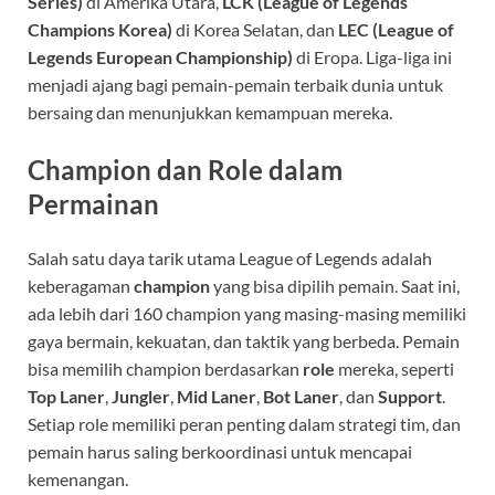
Series)
di Amerika Utara,
LCK (League of Legends
Champions Korea)
di Korea Selatan, dan
LEC (League of
Legends European Championship)
di Eropa. Liga-liga ini
menjadi ajang bagi pemain-pemain terbaik dunia untuk
bersaing dan menunjukkan kemampuan mereka.
Champion dan Role dalam
Permainan
Salah satu daya tarik utama League of Legends adalah
keberagaman
champion
yang bisa dipilih pemain. Saat ini,
ada lebih dari 160 champion yang masing-masing memiliki
gaya bermain, kekuatan, dan taktik yang berbeda. Pemain
bisa memilih champion berdasarkan
role
mereka, seperti
Top Laner
,
Jungler
,
Mid Laner
,
Bot Laner
, dan
Support
.
Setiap role memiliki peran penting dalam strategi tim, dan
pemain harus saling berkoordinasi untuk mencapai
kemenangan.