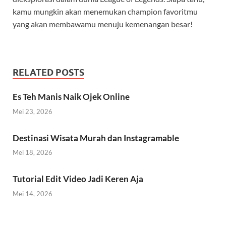
kamu mungkin akan menemukan champion favoritmu
yang akan membawamu menuju kemenangan besar!
RELATED POSTS
Es Teh Manis Naik Ojek Online
Mei 23, 2026
Destinasi Wisata Murah dan Instagramable
Mei 18, 2026
Tutorial Edit Video Jadi Keren Aja
Mei 14, 2026