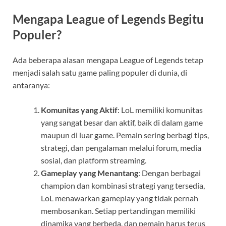
Mengapa League of Legends Begitu
Populer?
Ada beberapa alasan mengapa League of Legends tetap
menjadi salah satu game paling populer di dunia, di
antaranya:
Komunitas yang Aktif
: LoL memiliki komunitas
yang sangat besar dan aktif, baik di dalam game
maupun di luar game. Pemain sering berbagi tips,
strategi, dan pengalaman melalui forum, media
sosial, dan platform streaming.
Gameplay yang Menantang
: Dengan berbagai
champion dan kombinasi strategi yang tersedia,
LoL menawarkan gameplay yang tidak pernah
membosankan. Setiap pertandingan memiliki
dinamika yang berbeda, dan pemain harus terus