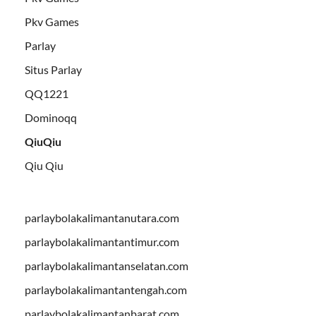
Pkv Games
Parlay
Situs Parlay
QQ1221
Dominoqq
QiuQiu
Qiu Qiu
parlaybolakalimantanutara.com
parlaybolakalimantantimur.com
parlaybolakalimantanselatan.com
parlaybolakalimantantengah.com
parlaybolakalimantanbarat.com