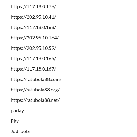
https://117.18.0.176/
https://202.95.10.41/
https://117.18.0.168/
https://202.95.10.164/
https://202.95.10.59/
https://117.18.0.165/
https://117.18.0.167/
https://ratubola88.com/
https://ratubola88.org/
https://ratubola88.net/
parlay
Pkv
Judi bola