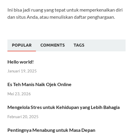
Ini bisa jadi ruang yang tepat untuk memperkenalkan diri
dan situs Anda, atau menuliskan daftar penghargaan.
POPULAR
COMMENTS
TAGS
Hello world!
Januari 19, 2025
Es Teh Manis Naik Ojek Online
Mei 23, 2026
Mengelola Stres untuk Kehidupan yang Lebih Bahagia
Februari 20, 2025
Pentingnya Menabung untuk Masa Depan