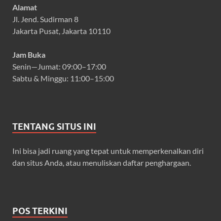
Alamat
Jl. Jend. Sudirman 8
Jakarta Pusat, Jakarta 10110
Jam Buka
Senin—Jumat: 09:00–17:00
Sabtu & Minggu: 11:00–15:00
TENTANG SITUS INI
Ini bisa jadi ruang yang tepat untuk memperkenalkan diri
dan situs Anda, atau menuliskan daftar penghargaan.
POS TERKINI