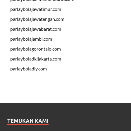
parlaybolajawatimur.com
parlaybolajawatengah.com
parlaybolajawabarat.com
parlaybolajambi.com
parlaybolagorontalo.com
parlayboladkijakarta.com
parlayboladiy.com
TEMUKAN KAMI