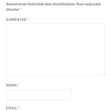
Alamat email Anda tidak akan dipublikasikan.
Ruas yang wajib
ditandai
*
KOMENTAR
*
NAMA
*
EMAIL
*