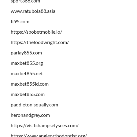
sport388.com
www.ratubola88.asia
ft95.com
https://sbobetmobile.io/
https://thefoodwright.com/
parlay855.com
maxbet855.org
maxbet855.net
maxbet855id.com
maxbet855.com
paddletonisqually.com
heronandgrey.com
https://visitchampselysees.com/
https://www.angleorthodontist.org/