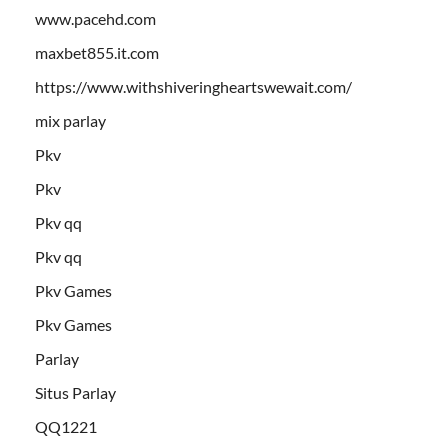
www.pacehd.com
maxbet855.it.com
https://www.withshiveringheartswewait.com/
mix parlay
Pkv
Pkv
Pkv qq
Pkv qq
Pkv Games
Pkv Games
Parlay
Situs Parlay
QQ1221