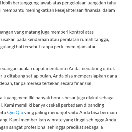
di lebih bertanggung jawab atas pengelolaan uang dan tahu
Ini membantu meningkatkan kesejahteraan finansial dalam
angan yang matang juga memberi kontrol atas
kerusakan pada kendaraan atau peralatan rumah tangga,
ulangi hal tersebut tanpa perlu meminjam atau
keuangan adalah dapat membantu Anda menabung untuk
lu ditabung setiap bulan, Anda bisa mempersiapkan dana
epan, tanpa merasa tertekan secara finansial
ik yang memiliki banyak bonus besar juga diakui sebagai
ni. Kami memiliki banyak sekali perbedaan dibanding
satu
Qiu Qiu
yang paling menonjol yaitu Anda bisa bermain
g. Kami memberikan winrate yang tinggi sehingga Anda
gan sangat profesional sehingga predikat sebagai a