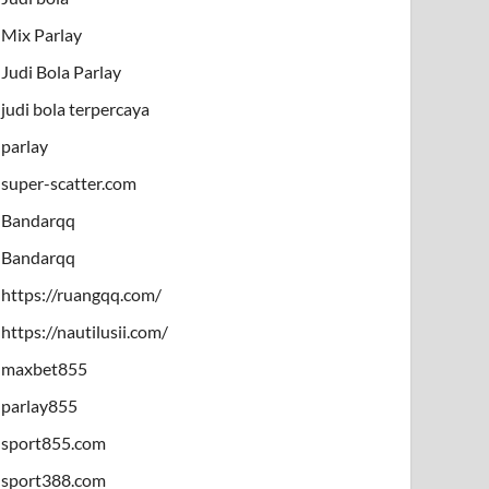
Mix Parlay
Judi Bola Parlay
judi bola terpercaya
parlay
super-scatter.com
Bandarqq
Bandarqq
https://ruangqq.com/
https://nautilusii.com/
maxbet855
parlay855
sport855.com
sport388.com