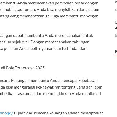
P
embantu Anda merencanakan pembelian besar dengan
eli mobil atau rumah, Anda bisa menyisihkan dana dalam
J
m utang yang memberatkan. Ini juga membantu mencegah
C
u
uangan dapat membantu Anda merencanakan untuk
J
ensiun sejak dini. Dengan merencanakan tabungan
a pensiun Anda lebih nyaman dan terhindar dari
di Bola Terpercaya 2025
rencana keuangan membantu Anda mencapai kebebasan
Anda bisa mengurangi kekhawatiran tentang uang dan lebih
memberikan rasa aman dan memungkinkan Anda menikmati
minoqq/
tujuan dari rencana keuangan adalah menciptakan