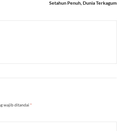
Setahun Penuh, Dunia Terkagum
g wajib ditandai
*