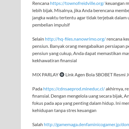
Rencana
https://townofreidville.org/
keuangan m
lebih bijak. Misalnya, jika Anda berencana memb
jangka waktu tertentu agar tidak terjebak dala
pembelian impulsif
Selain
http://hq-files.nanowrimo.org/
rencana ke
pensiun. Banyak orang mengabaikan persiapan p
pensiun yang cukup, Anda dapat memastikan mas
kekhawatiran finansial
MIX PARLAY
Link Agen Bola SBOBET Resmi Ju
Pada
https://cdnsaeprod.mineduc.cl/
akhirnya, 
finansial. Dengan mengelola uang secara bijak, 
fokus pada apa yang penting dalam hidup. Ini 
kehidupan tanpa stres keuangan
Salah
http://gamemaga.denfaminicogamer.jp/do