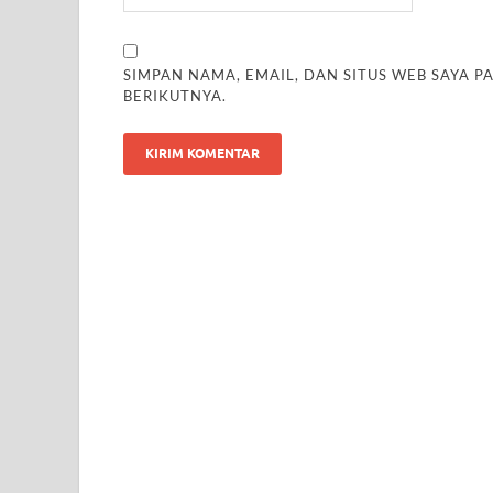
SIMPAN NAMA, EMAIL, DAN SITUS WEB SAYA 
BERIKUTNYA.