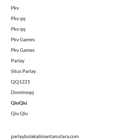
Pkv
Pkv qq
Pkv qq
Pkv Games
Pkv Games
Parlay
Situs Parlay
QQ1221
Dominoqq
QiuQiu
Qiu Qiu
parlaybolakalimantanutara.com