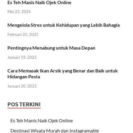
Es Teh Manis Naik Ojek Online
Mei 23, 2026
Mengelola Stres untuk Kehidupan yang Lebih Bahagia
Februari 20, 2025
Pentingnya Menabung untuk Masa Depan
Januari 19, 2025
Cara Memasak Ikan Arsik yang Benar dan Baik untuk
Hidangan Pesta
Januari 20, 2025
POS TERKINI
Es Teh Manis Naik Ojek Online
Destinasi Wisata Murah dan Instagramable