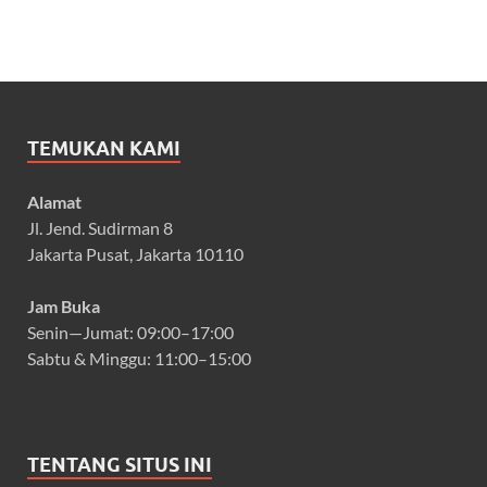
TEMUKAN KAMI
Alamat
Jl. Jend. Sudirman 8
Jakarta Pusat, Jakarta 10110
Jam Buka
Senin—Jumat: 09:00–17:00
Sabtu & Minggu: 11:00–15:00
TENTANG SITUS INI