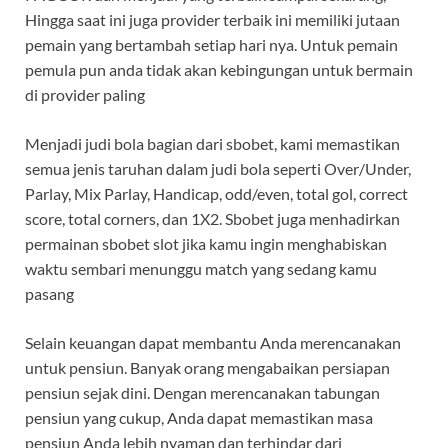
Hingga saat ini juga provider terbaik ini memiliki jutaan
pemain yang bertambah setiap hari nya. Untuk pemain
pemula pun anda tidak akan kebingungan untuk bermain
di provider paling
Menjadi judi bola bagian dari sbobet, kami memastikan
semua jenis taruhan dalam judi bola seperti Over/Under,
Parlay, Mix Parlay, Handicap, odd/even, total gol, correct
score, total corners, dan 1X2. Sbobet juga menhadirkan
permainan sbobet slot jika kamu ingin menghabiskan
waktu sembari menunggu match yang sedang kamu
pasang
Selain keuangan dapat membantu Anda merencanakan
untuk pensiun. Banyak orang mengabaikan persiapan
pensiun sejak dini. Dengan merencanakan tabungan
pensiun yang cukup, Anda dapat memastikan masa
pensiun Anda lebih nyaman dan terhindar dari