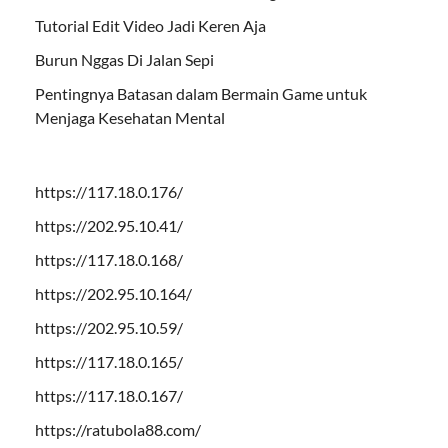
Tutorial Edit Video Jadi Keren Aja
Burun Nggas Di Jalan Sepi
Pentingnya Batasan dalam Bermain Game untuk
Menjaga Kesehatan Mental
https://117.18.0.176/
https://202.95.10.41/
https://117.18.0.168/
https://202.95.10.164/
https://202.95.10.59/
https://117.18.0.165/
https://117.18.0.167/
https://ratubola88.com/