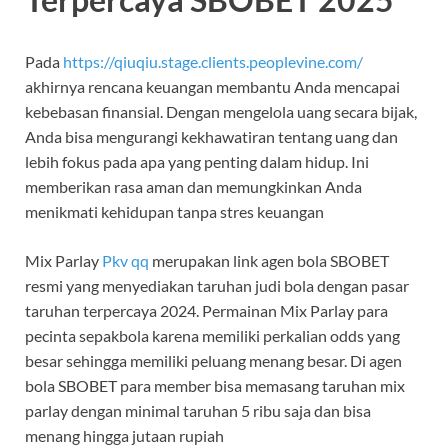
Pada
https://qiuqiu.stage.clients.peoplevine.com/
akhirnya rencana keuangan membantu Anda mencapai
kebebasan finansial. Dengan mengelola uang secara bijak,
Anda bisa mengurangi kekhawatiran tentang uang dan
lebih fokus pada apa yang penting dalam hidup. Ini
memberikan rasa aman dan memungkinkan Anda
menikmati kehidupan tanpa stres keuangan
Mix Parlay
Pkv qq
merupakan link agen bola SBOBET
resmi yang menyediakan taruhan judi bola dengan pasar
taruhan terpercaya 2024. Permainan Mix Parlay para
pecinta sepakbola karena memiliki perkalian odds yang
besar sehingga memiliki peluang menang besar. Di agen
bola SBOBET para member bisa memasang taruhan mix
parlay dengan minimal taruhan 5 ribu saja dan bisa
menang hingga jutaan rupiah