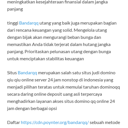
meningkatkan kesejahteraan finansial dalam jangka
panjang
tinggi
Bandarqq
utang yang baik juga merupakan bagian
dari rencana keuangan yang solid. Mengelola utang
dengan bijak akan mengurangi beban bunga dan
memastikan Anda tidak terjerat dalam hutang jangka
panjang. Prioritaskan pelunasan utang dengan bunga
untuk menciptakan stabilitas keuangan
Situs
Bandarqq
merupakan salah satu situs judi domino
qiu qiu online server 24 jam nonstop di indonesia yang
menjadi pilihan teratas untuk memulai taruhan dominoqq
secara daring online deposit uang asli terpercaya
menghadirkan layanan akses situs domino qq online 24
jam dengan berbagai opsi
Daftar
https://cdn.poynter.org/bandarqq/
sebuah metode