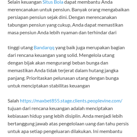
Selain keuangan
Situs Bola
dapat membantu Anda
merencanakan untuk pensiun. Banyak orang mengabaikan
persiapan pensiun sejak dini. Dengan merencanakan
tabungan pensiun yang cukup, Anda dapat memastikan
masa pensiun Anda lebih nyaman dan terhindar dari
tinggi utang
Bandarqq
yang baik juga merupakan bagian
dari rencana keuangan yang solid. Mengelola utang
dengan bijak akan mengurangi beban bunga dan
memastikan Anda tidak terjerat dalam hutang jangka
panjang. Prioritaskan pelunasan utang dengan bunga
untuk menciptakan stabilitas keuangan
Salah
https://maxbet855.stage.clients.peoplevine.com/
tujuan dari rencana keuangan adalah menciptakan
kebiasaan hidup yang lebih disiplin. Anda menjadi lebih
bertanggung jawab atas pengelolaan uang dan tahu persis
untuk apa setiap pengeluaran dilakukan. Ini membantu